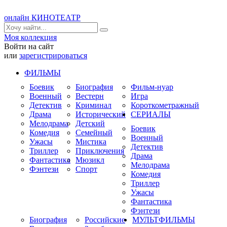
онлайн КИНОТЕАТР
Моя коллекция
Войти на сайт
или
зарегистрироваться
ФИЛЬМЫ
Боевик
Биография
Фильм-нуар
Военный
Вестерн
Игра
Детектив
Криминал
Короткометражный
Драма
Исторический
СЕРИАЛЫ
Мелодрама
Детский
Боевик
Комедия
Семейный
Военный
Ужасы
Мистика
Детектив
Триллер
Приключения
Драма
Фантастика
Мюзикл
Мелодрама
Фэнтези
Спорт
Комедия
Триллер
Ужасы
Фантастика
Фэнтези
Биография
Российские
МУЛЬТФИЛЬМЫ