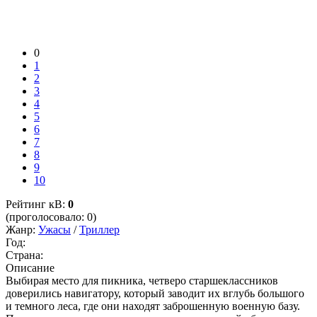
0
1
2
3
4
5
6
7
8
9
10
Рейтинг кВ:
0
(проголосовало: 0)
Жанр:
Ужасы
/
Триллер
Год:
Страна:
Описание
Выбирая место для пикника, четверо старшеклассников
доверились навигатору, который заводит их вглубь большого
и темного леса, где они находят заброшенную военную базу.