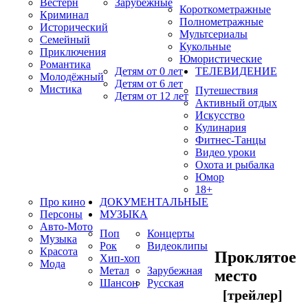
Вестерн
Зарубежные
Короткометражные
Криминал
Полнометражные
Исторический
Мультсериалы
Семейный
Кукольные
Приключения
Юмористические
Романтика
Детям от 0 лет
ТЕЛЕВИДЕНИЕ
Молодёжный
Детям от 6 лет
Мистика
Путешествия
Детям от 12 лет
Активный отдых
Искусство
Кулинария
Фитнес-Танцы
Видео уроки
Охота и рыбалка
Юмор
18+
Про кино
ДОКУМЕНТАЛЬНЫЕ
Персоны
МУЗЫКА
Авто-Мото
Поп
Концерты
Музыка
Рок
Видеоклипы
Красота
Проклятое
Хип-хоп
Мода
Метал
Зарубежная
место
Шансон
Русская
[трейлер]