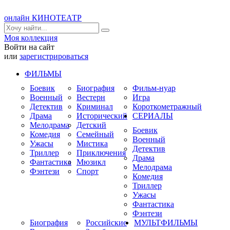
онлайн КИНОТЕАТР
Моя коллекция
Войти на сайт
или
зарегистрироваться
ФИЛЬМЫ
Боевик
Биография
Фильм-нуар
Военный
Вестерн
Игра
Детектив
Криминал
Короткометражный
Драма
Исторический
СЕРИАЛЫ
Мелодрама
Детский
Боевик
Комедия
Семейный
Военный
Ужасы
Мистика
Детектив
Триллер
Приключения
Драма
Фантастика
Мюзикл
Мелодрама
Фэнтези
Спорт
Комедия
Триллер
Ужасы
Фантастика
Фэнтези
Биография
Российские
МУЛЬТФИЛЬМЫ