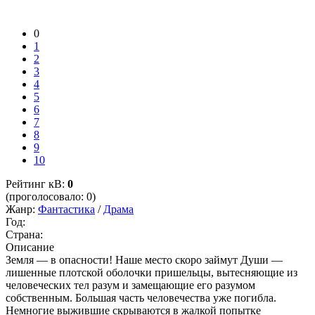
0
1
2
3
4
5
6
7
8
9
10
Рейтинг кВ:
0
(проголосовало: 0)
Жанр:
Фантастика
/
Драма
Год:
Страна:
Описание
Земля — в опасности! Наше место скоро займут Души —
лишенные плотской оболочки пришельцы, вытесняющие из
человеческих тел разум и замещающие его разумом
собственным. Большая часть человечества уже погибла.
Немногие выжившие скрываются в жалкой попытке