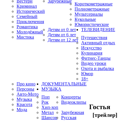
Вестерн
Зарубежные
Короткометражные
Криминал
Полнометражные
Исторический
Мультсериалы
Семейный
Кукольные
Приключения
Юмористические
Романтика
Детям от 0 лет
ТЕЛЕВИДЕНИЕ
Молодёжный
Детям от 6 лет
Мистика
Путешествия
Детям от 12 лет
Активный отдых
Искусство
Кулинария
Фитнес-Танцы
Видео уроки
Охота и рыбалка
Юмор
18+
Про кино
ДОКУМЕНТАЛЬНЫЕ
Персоны
МУЗЫКА
Авто-Мото
Поп
Концерты
Музыка
Рок
Видеоклипы
Красота
Гостья
Хип-хоп
Мода
Метал
Зарубежная
[трейлер]
Шансон
Русская