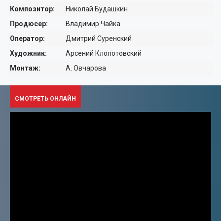
ДЕТЯМ ОТ 6 ЛЕТ
Композитор:
Николай Будашкин
ДЕТЯМ ОТ 12 ЛЕТ
Продюсер:
Владимир Чайка
Оператор:
Дмитрий Суренский
ТЕЛЕВИДЕНИЕ
Художник:
Арсений Клопотовский
ПУТЕШЕСТВИЯ
ПРО КИНО
Монтаж:
А. Овчарова
АКТИВНЫЙ ОТДЫХ
ПЕРСОНЫ
СМОТРЕТЬ ОНЛАЙН
ИСКУССТВО
АВТО-МОТО
КУЛИНАРИЯ
МУЗЫКА
ФИТНЕС-ТАНЦЫ
КРАСОТА
ВИДЕО УРОКИ
МОДА
ОХОТА И РЫБАЛКА
ДОКУМЕНТАЛЬНЫЕ
ЮМОР
МУЗЫКА