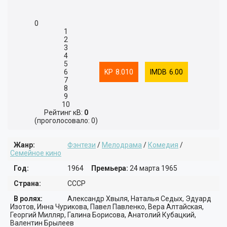
ТРИЛЛЕР
ПРИКЛЮЧЕНИЯ
0
ФАНТАСТИКА
МЮЗИКЛ
1
2
ФЭНТЕЗИ
СПОРТ
3
4
5
ФИЛЬМ-НУАР
БОЕВИК
6
8.010
6.00
7
ИГРА
ВОЕННЫЙ
8
9
10
КОРОТКОМЕТРАЖНЫЙ
ДЕТЕКТИВ
Рейтинг кВ:
0
(проголосовало: 0)
ДРАМА
Жанр:
Фэнтези
/
Мелодрама
/
Комедия
/
МЕЛОДРАМА
Семейное кино
КОМЕДИЯ
Год:
1964
Премьера:
24 марта 1965
Страна:
СССР
ТРИЛЛЕР
В ролях:
Александр Хвыля, Наталья Седых, Эдуард
Изотов, Инна Чурикова, Павел Павленко, Вера Алтайская,
УЖАСЫ
Георгий Милляр, Галина Борисова, Анатолий Кубацкий,
Валентин Брылеев