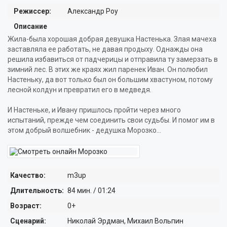
ФАНТАСТИКА
Режиссер:
Александр Роу
ФЭНТЕЗИ
Описание
Жила-была хорошая добрая девушка Настенька. Злая мачеха
БИОГРАФИЯ
РОССИЙСКИЕ
заставляла ее работать, не давая продыху. Однажды она
решила избавиться от падчерицы и отправила ту замерзать в
ВЕСТЕРН
ЗАРУБЕЖНЫЕ
зимний лес. В этих же краях жил паренек Иван. Он полюбил
Настеньку, да вот только был он большим хвастуном, потому
КРИМИНАЛ
МУЛЬТФИЛЬМЫ
лесной колдун и превратил его в медведя.
ИСТОРИЧЕСКИЙ
КОРОТКОМЕТРАЖНЫЕ
И Настеньке, и Ивану пришлось пройти через много
испытаний, прежде чем соединить свои судьбы. И помог им в
СЕМЕЙНЫЙ
ПОЛНОМЕТРАЖНЫЕ
этом добрый волшебник - дедушка Морозко...
ПРИКЛЮЧЕНИЯ
МУЛЬТСЕРИАЛЫ
РОМАНТИКА
КУКОЛЬНЫЕ
Качество:
m3up
МОЛОДЁЖНЫЙ
ЮМОРИСТИЧЕСКИЕ
Длительность:
84 мин. / 01:24
МИСТИКА
Возраст:
0+
ДЕТЯМ ОТ 0 ЛЕТ
Сценарий:
Николай Эрдман, Михаил Вольпин