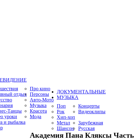
ЕВИДЕНИЕ
ешествия
Про кино
ДОКУМЕНТАЛЬНЫЕ
ивный отдых
Персоны
МУЗЫКА
сство
Авто-Мото
нария
Музыка
Поп
Концерты
нес-Танцы
Красота
Рок
Видеоклипы
о уроки
Мода
Хип-хоп
а и рыбалка
Метал
Зарубежная
р
Шансон
Русская
Академия Пана Кляксы Часть