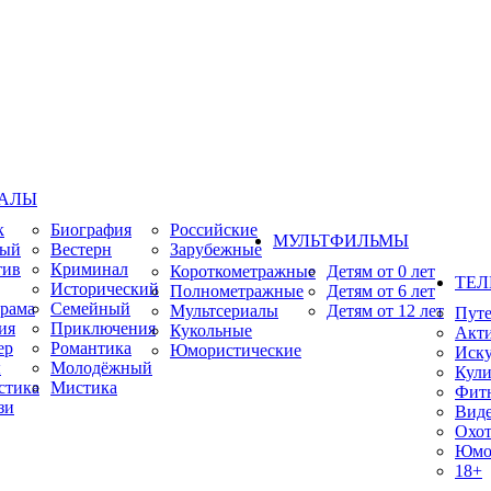
ИАЛЫ
к
Биография
Российские
МУЛЬТФИЛЬМЫ
ный
Вестерн
Зарубежные
тив
Криминал
Короткометражные
Детям от 0 лет
ТЕЛ
Исторический
Полнометражные
Детям от 6 лет
рама
Семейный
Мультсериалы
Детям от 12 лет
Пут
ия
Приключения
Кукольные
Акт
ер
Романтика
Юмористические
Иску
ы
Молодёжный
Кули
стика
Мистика
Фит
зи
Виде
Охот
Юмо
18+