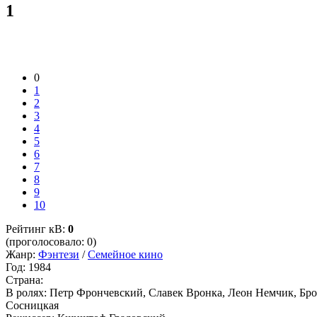
1
0
1
2
3
4
5
6
7
8
9
10
Рейтинг кВ:
0
(проголосовало: 0)
Жанр:
Фэнтези
/
Семейное кино
Год:
1984
Страна:
В ролях:
Петр Фрончевский, Славек Вронка, Леон Немчик, Бро
Сосницкая