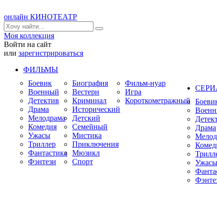
онлайн КИНОТЕАТР
Моя коллекция
Войти на сайт
или
зарегистрироваться
ФИЛЬМЫ
Боевик
Биография
Фильм-нуар
СЕР
Военный
Вестерн
Игра
Детектив
Криминал
Короткометражный
Боеви
Драма
Исторический
Воен
Мелодрама
Детский
Детек
Комедия
Семейный
Драма
Ужасы
Мистика
Мелод
Триллер
Приключения
Комед
Фантастика
Мюзикл
Трилл
Фэнтези
Спорт
Ужас
Фанта
Фэнте