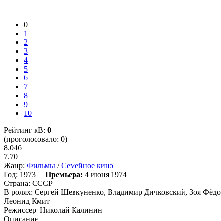
0
1
2
3
4
5
6
7
8
9
10
Рейтинг кВ:
0
(проголосовало: 0)
8.046
7.70
Жанр:
Фильмы
/
Семейное кино
Год:
1973
Премьера:
4 июня 1974
Страна:
СССР
В ролях:
Сергей Шевкуненко, Владимир Дичковский, Зоя Фёдор
Леонид Кмит
Режиссер:
Николай Калинин
Описание