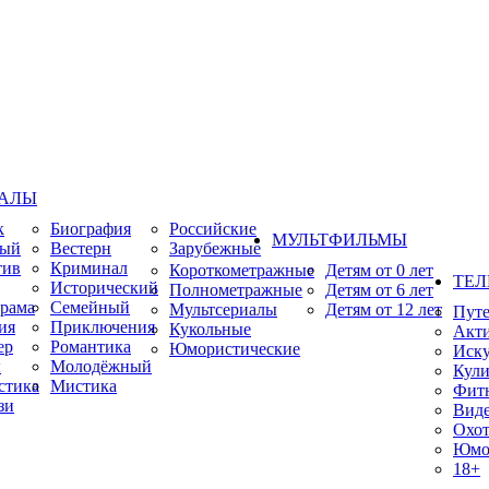
ИАЛЫ
к
Биография
Российские
МУЛЬТФИЛЬМЫ
ный
Вестерн
Зарубежные
тив
Криминал
Короткометражные
Детям от 0 лет
ТЕЛ
Исторический
Полнометражные
Детям от 6 лет
рама
Семейный
Мультсериалы
Детям от 12 лет
Пут
ия
Приключения
Кукольные
Акт
ер
Романтика
Юмористические
Иску
ы
Молодёжный
Кули
стика
Мистика
Фит
зи
Виде
Охот
Юмо
18+