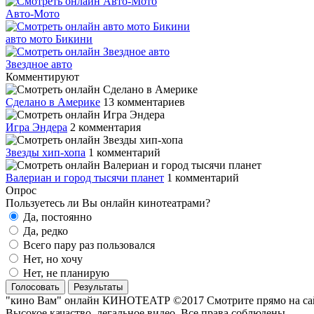
Авто-Мото
авто мото Бикини
Звездное авто
Комментируют
Сделано в Америке
13 комментариев
Игра Эндера
2 комментария
Звезды хип-хопа
1 комментарий
Валериан и город тысячи планет
1 комментарий
Опрос
Пользуетесь ли Вы онлайн кинотеатрами?
Да, постоянно
Да, редко
Всего пару раз пользовался
Нет, но хочу
Нет, не планирую
Голосовать
Результаты
"кино Вам" онлайн КИНОТЕАТР ©2017 Смотрите прямо на сайте
Высокое качаство, легальное видео. Все права соблюдены.