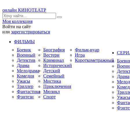
онлайн КИНОТЕАТР
Моя коллекция
Войти на сайт
или
зарегистрироваться
ФИЛЬМЫ
Боевик
Биография
Фильм-нуар
СЕР
Военный
Вестерн
Игра
Детектив
Криминал
Короткометражный
Боеви
Драма
Исторический
Воен
Мелодрама
Детский
Детек
Комедия
Семейный
Драма
Ужасы
Мистика
Мелод
Триллер
Приключения
Комед
Фантастика
Мюзикл
Трилл
Фэнтези
Спорт
Ужас
Фанта
Фэнте