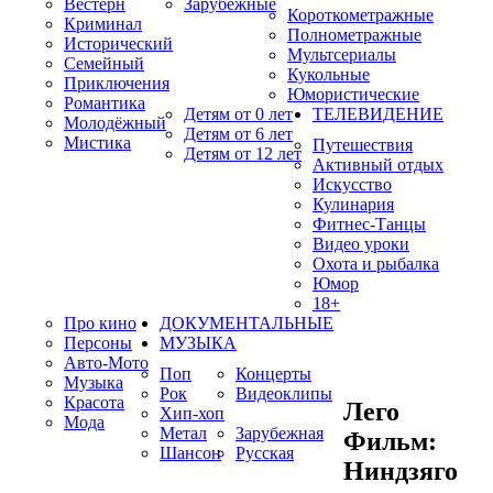
Вестерн
Зарубежные
Короткометражные
Криминал
Полнометражные
Исторический
Мультсериалы
Семейный
Кукольные
Приключения
Юмористические
Романтика
Детям от 0 лет
ТЕЛЕВИДЕНИЕ
Молодёжный
Детям от 6 лет
Мистика
Путешествия
Детям от 12 лет
Активный отдых
Искусство
Кулинария
Фитнес-Танцы
Видео уроки
Охота и рыбалка
Юмор
18+
Про кино
ДОКУМЕНТАЛЬНЫЕ
Персоны
МУЗЫКА
Авто-Мото
Поп
Концерты
Музыка
Рок
Видеоклипы
Красота
Лего
Хип-хоп
Мода
Метал
Зарубежная
Фильм:
Шансон
Русская
Ниндзяго