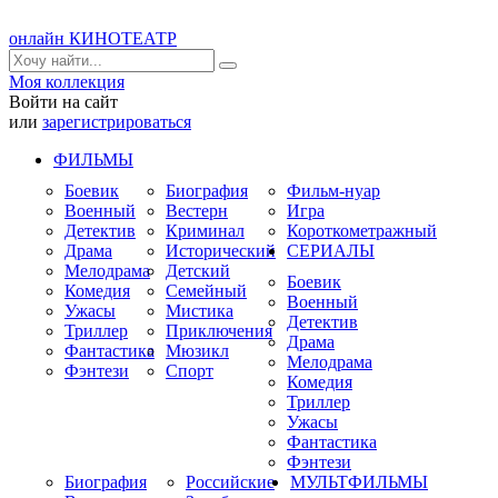
онлайн КИНОТЕАТР
Моя коллекция
Войти на сайт
или
зарегистрироваться
ФИЛЬМЫ
Боевик
Биография
Фильм-нуар
Военный
Вестерн
Игра
Детектив
Криминал
Короткометражный
Драма
Исторический
СЕРИАЛЫ
Мелодрама
Детский
Боевик
Комедия
Семейный
Военный
Ужасы
Мистика
Детектив
Триллер
Приключения
Драма
Фантастика
Мюзикл
Мелодрама
Фэнтези
Спорт
Комедия
Триллер
Ужасы
Фантастика
Фэнтези
Биография
Российские
МУЛЬТФИЛЬМЫ