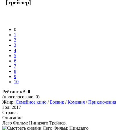
[трейлер]
0
1
2
3
4
5
6
7
8
9
10
Рейтинг кВ:
0
(проголосовало: 0)
Жанр:
Семейное кино
/
Боевик
/
Комедия
/
Приключения
Год:
2017
Страна:
Описание
Лего Фильм: Ниндзяго Трейлер.