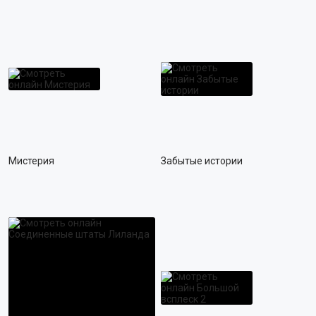
ТРИЛЛЕР
ПРИКЛЮЧЕНИЯ
ФАНТАСТИКА
МЮЗИКЛ
ФЭНТЕЗИ
СПОРТ
ФИЛЬМ-НУАР
БОЕВИК
ИГРА
ВОЕННЫЙ
КОРОТКОМЕТРАЖНЫЙ
ДЕТЕКТИВ
Мистерия
Забытые истории
ДРАМА
МЕЛОДРАМА
КОМЕДИЯ
ТРИЛЛЕР
УЖАСЫ