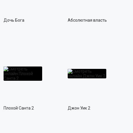
18+
ПОП
РОК
Дочь Бога
Абсолютная власть
ХИП-ХОП
МЕТАЛ
ШАНСОН
КОНЦЕРТЫ
ВИДЕОКЛИПЫ
ЗАРУБЕЖНАЯ
Плохой Санта 2
Джон Уик 2
РУССКАЯ