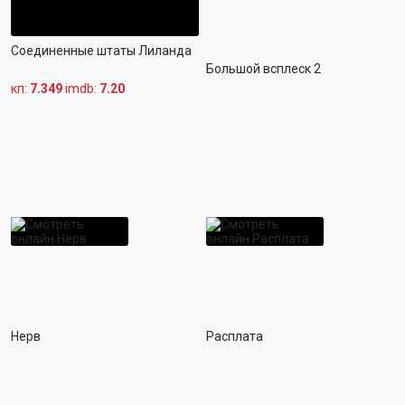
ФАНТАСТИКА
ФЭНТЕЗИ
Соединенные штаты Лиланда
Большой всплеск 2
БИОГРАФИЯ
РОССИЙСКИЕ
кп:
7.349
imdb:
7.20
ВЕСТЕРН
ЗАРУБЕЖНЫЕ
КРИМИНАЛ
МУЛЬТФИЛЬМЫ
ИСТОРИЧЕСКИЙ
КОРОТКОМЕТРАЖНЫЕ
СЕМЕЙНЫЙ
ПОЛНОМЕТРАЖНЫЕ
ПРИКЛЮЧЕНИЯ
МУЛЬТСЕРИАЛЫ
РОМАНТИКА
КУКОЛЬНЫЕ
МОЛОДЁЖНЫЙ
Нерв
ЮМОРИСТИЧЕСКИЕ
Расплата
МИСТИКА
ДЕТЯМ ОТ 0 ЛЕТ