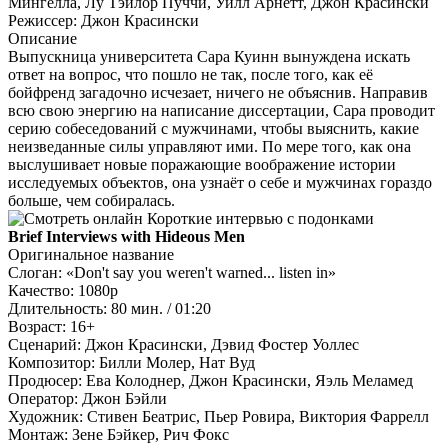
Мингелла, Лу Тэйлор Пуччи, Уилл Арнетт, Джон Красински
Режиссер:
Джон Красински
Описание
Выпускница университета Сара Куинн вынуждена искать
ответ на вопрос, что пошло не так, после того, как её
бойфренд загадочно исчезает, ничего не объяснив. Направив
всю свою энергию на написание диссертации, Сара проводит
серию собеседований с мужчинами, чтобы выяснить, какие
неизведанные силы управляют ими. По мере того, как она
выслушивает новые поражающие воображение истории
исследуемых объектов, она узнаёт о себе и мужчинах гораздо
больше, чем собиралась.
Brief Interviews with Hideous Men
Оригинальное название
Слоган:
«Don't say you weren't warned... listen in»
Качество:
1080p
Длительность:
80 мин. / 01:20
Возраст:
16+
Сценарий:
Джон Красински, Дэвид Фостер Уоллес
Композитор:
Билли Молер, Нат Вуд
Продюсер:
Ева Колоднер, Джон Красински, Яэль Меламед
Оператор:
Джон Бэйли
Художник:
Стивен Беатрис, Пьер Ровира, Виктория Фаррелл
Монтаж:
Зене Бэйкер, Рич Фокс