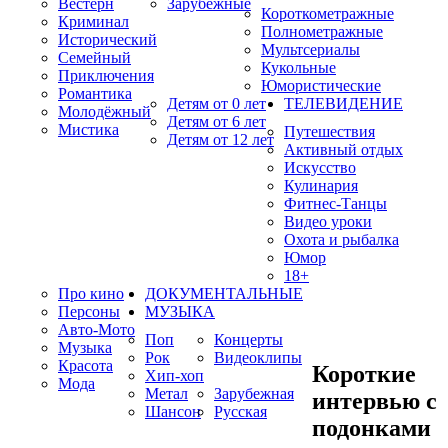
Вестерн
Зарубежные
Короткометражные
Криминал
Полнометражные
Исторический
Мультсериалы
Семейный
Кукольные
Приключения
Юмористические
Романтика
Детям от 0 лет
ТЕЛЕВИДЕНИЕ
Молодёжный
Детям от 6 лет
Мистика
Путешествия
Детям от 12 лет
Активный отдых
Искусство
Кулинария
Фитнес-Танцы
Видео уроки
Охота и рыбалка
Юмор
18+
Про кино
ДОКУМЕНТАЛЬНЫЕ
Персоны
МУЗЫКА
Авто-Мото
Поп
Концерты
Музыка
Рок
Видеоклипы
Красота
Короткие
Хип-хоп
Мода
Метал
Зарубежная
интервью с
Шансон
Русская
подонками