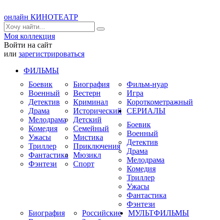
онлайн КИНОТЕАТР
Моя коллекция
Войти на сайт
или
зарегистрироваться
ФИЛЬМЫ
Боевик
Биография
Фильм-нуар
Военный
Вестерн
Игра
Детектив
Криминал
Короткометражный
Драма
Исторический
СЕРИАЛЫ
Мелодрама
Детский
Боевик
Комедия
Семейный
Военный
Ужасы
Мистика
Детектив
Триллер
Приключения
Драма
Фантастика
Мюзикл
Мелодрама
Фэнтези
Спорт
Комедия
Триллер
Ужасы
Фантастика
Фэнтези
Биография
Российские
МУЛЬТФИЛЬМЫ