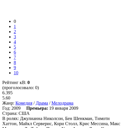
0
1
2
3
4
5
6
7
8
9
10
Рейтинг кВ:
0
(проголосовало: 0)
6.395
5.60
Жанр:
Комедия
/
Драма
/
Мелодрама
Год:
2009
Премьера:
19 января 2009
Страна:
США
В ролях:
Джулианна Николсон, Бен Шенкман, Тимоти
Хаттон, Майкл Серверис, Кори Столл, Крис Мессина, Макс