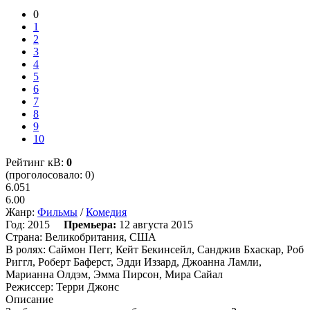
0
1
2
3
4
5
6
7
8
9
10
Рейтинг кВ:
0
(проголосовало: 0)
6.051
6.00
Жанр:
Фильмы
/
Комедия
Год:
2015
Премьера:
12 августа 2015
Страна:
Великобритания, США
В ролях:
Саймон Пегг, Кейт Бекинсейл, Санджив Бхаскар, Роб
Риггл, Роберт Баферст, Эдди Иззард, Джоанна Ламли,
Марианна Олдэм, Эмма Пирсон, Мира Сайал
Режиссер:
Терри Джонс
Описание