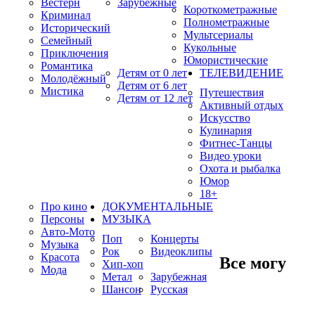
Вестерн
Зарубежные
Короткометражные
Криминал
Полнометражные
Исторический
Мультсериалы
Семейный
Кукольные
Приключения
Юмористические
Романтика
Детям от 0 лет
ТЕЛЕВИДЕНИЕ
Молодёжный
Детям от 6 лет
Мистика
Путешествия
Детям от 12 лет
Активный отдых
Искусство
Кулинария
Фитнес-Танцы
Видео уроки
Охота и рыбалка
Юмор
18+
Про кино
ДОКУМЕНТАЛЬНЫЕ
Персоны
МУЗЫКА
Авто-Мото
Поп
Концерты
Музыка
Рок
Видеоклипы
Красота
Все могу
Хип-хоп
Мода
Метал
Зарубежная
Шансон
Русская