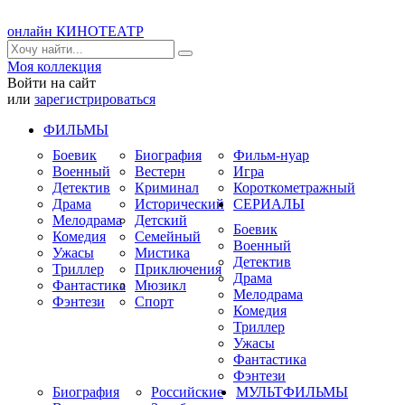
онлайн КИНОТЕАТР
Моя коллекция
Войти на сайт
или
зарегистрироваться
ФИЛЬМЫ
Боевик
Биография
Фильм-нуар
Военный
Вестерн
Игра
Детектив
Криминал
Короткометражный
Драма
Исторический
СЕРИАЛЫ
Мелодрама
Детский
Боевик
Комедия
Семейный
Военный
Ужасы
Мистика
Детектив
Триллер
Приключения
Драма
Фантастика
Мюзикл
Мелодрама
Фэнтези
Спорт
Комедия
Триллер
Ужасы
Фантастика
Фэнтези
Биография
Российские
МУЛЬТФИЛЬМЫ