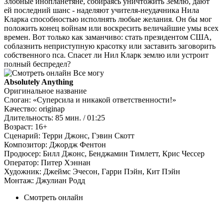
Злобные инопланетяне, собираясь уничтожить Землю, дают
ей последний шанс - наделяют учителя-неудачника Нила
Кларка способностью исполнять любые желания. Он бы мог
положить конец войнам или воскресить величайшие умы всех
времен. Вот только как заманчиво: стать президентом США,
соблазнить неприступную красотку или заставить заговорить
собственного пса. Спасет ли Нил Кларк землю или устроит
полный беспредел?
Absolutely Anything
Оригинальное название
Слоган:
«Суперсила и никакой ответственности!»
Качество:
originap
Длительность:
85 мин. / 01:25
Возраст:
16+
Сценарий:
Терри Джонс, Гэвин Скотт
Композитор:
Джордж Фентон
Продюсер:
Билл Джонс, Бенджамин Тимлетт, Крис Чессер
Оператор:
Питер Хэннан
Художник:
Джеймс Эчесон, Гарри Пэйн, Кит Пэйн
Монтаж:
Джулиан Родд
Смотреть онлайн