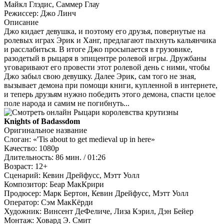
Майкл Глэдис, Саммер Глау
Режиссер:
Джо Линч
Описание
Джо кидает девушка, и поэтому его друзья, повернутые на
ролевых играх Эрик и Ханг, предлагают пыхнуть кальянчика
и расслабиться. В итоге Джо просыпается в грузовике,
разодетый в рыцаря в эпицентре ролевой игры. Дружбаны
уговаривают его провести этот ролевой день с ними, чтобы
Джо забыл свою девушку. Далее Эрик, сам того не зная,
вызывает демона при помощи книги, купленной в интернете,
и теперь друзьям нужно победить этого демона, спасти целое
поле народа и самим не погибнуть...
Knights of Badassdom
Оригинальное название
Слоган:
«'Tis about to get medieval up in here»
Качество:
1080p
Длительность:
86 мин. / 01:26
Возраст:
12+
Сценарий:
Кевин Дрейфусс, Мэтт Уолл
Композитор:
Беар МакКрири
Продюсер:
Марк Бертон, Кевин Дрейфусс, Мэтт Уолл
Оператор:
Сэм МакКёрди
Художник:
Винсент ДеФеличе, Лиза Кэрил, Дэн Бейер
Монтаж:
Ховард Э. Смит