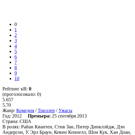
0
1
2
3
4
5
6
7
8
9
10
Рейтинг кВ:
0
(проголосовало: 0)
5.657
5.70
Жанр:
Комедия
/
Триллер
/
Ужасы
Год:
2012
Премьера:
25 сентября 2013
Страна:
США
В ролях:
Райан Квантен, Стив Зан, Питер Динклэйдж, Дэн
Андерсон, У. Эрл Браун, Кевин Коннелл, Шон Кук, Хан Доан,