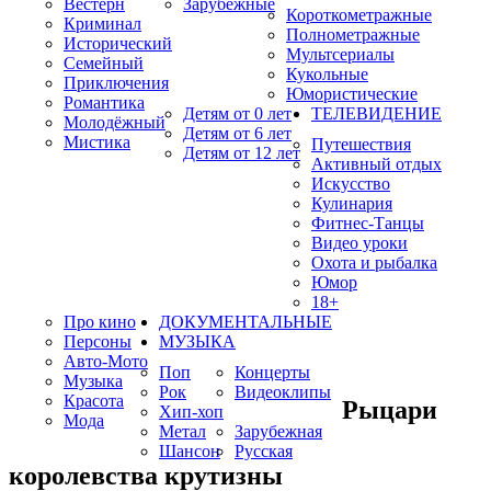
Вестерн
Зарубежные
Короткометражные
Криминал
Полнометражные
Исторический
Мультсериалы
Семейный
Кукольные
Приключения
Юмористические
Романтика
Детям от 0 лет
ТЕЛЕВИДЕНИЕ
Молодёжный
Детям от 6 лет
Мистика
Путешествия
Детям от 12 лет
Активный отдых
Искусство
Кулинария
Фитнес-Танцы
Видео уроки
Охота и рыбалка
Юмор
18+
Про кино
ДОКУМЕНТАЛЬНЫЕ
Персоны
МУЗЫКА
Авто-Мото
Поп
Концерты
Музыка
Рок
Видеоклипы
Красота
Рыцари
Хип-хоп
Мода
Метал
Зарубежная
Шансон
Русская
королевства крутизны