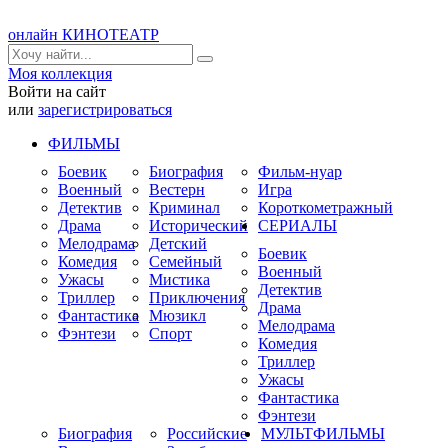
онлайн КИНОТЕАТР
Моя коллекция
Войти на сайт
или
зарегистрироваться
ФИЛЬМЫ
Боевик
Биография
Фильм-нуар
Военный
Вестерн
Игра
Детектив
Криминал
Короткометражный
Драма
Исторический
СЕРИАЛЫ
Мелодрама
Детский
Боевик
Комедия
Семейный
Военный
Ужасы
Мистика
Детектив
Триллер
Приключения
Драма
Фантастика
Мюзикл
Мелодрама
Фэнтези
Спорт
Комедия
Триллер
Ужасы
Фантастика
Фэнтези
Биография
Российские
МУЛЬТФИЛЬМЫ