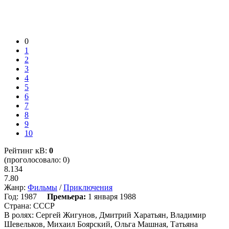
0
1
2
3
4
5
6
7
8
9
10
Рейтинг кВ:
0
(проголосовало: 0)
8.134
7.80
Жанр:
Фильмы
/
Приключения
Год:
1987
Премьера:
1 января 1988
Страна:
СССР
В ролях:
Сергей Жигунов, Дмитрий Харатьян, Владимир
Шевельков, Михаил Боярский, Ольга Машная, Татьяна