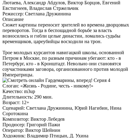
Лютаева, Александр Абдулов, Виктор Борцов, Евгений
Евстигнеев, Владислав Стржельчик
Режиссер:
Светлана Дружинина
Описание
Сюжет картины переносит зрителей во времена дворцовых
переворотов. Тогда в беспощадной борьбе за власть
возносились и гибли целые династии, ломались судьбы
временщиков, цареубийцы восходили на трон.
Трое молодых курсантов навигацкой школы, основанной
Петром в Москве, по разным причинам убегают: кто - в
Петербург, кто - в Кронштадт. Невольно они становятся
соучастниками заговора, организованного против молодой
Императрицы.
Слоган:
«Жизнь - Родине, честь - никому!»
Качество:
m3up
Длительность:
290 мин.
Возраст:
12+
Сценарий:
Светлана Дружинина, Юрий Нагибин, Нина
Соротокина
Композитор:
Виктор Лебедев
Продюсер:
Григорий Пажи
Оператор:
Виктор Шейнин
Художник:
Владимир Птицын, Д. Ухина