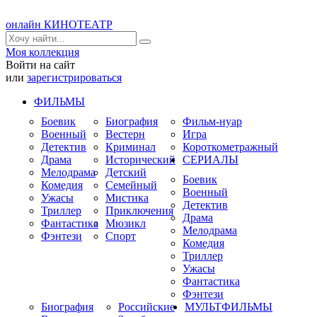
онлайн КИНОТЕАТР
Моя коллекция
Войти на сайт
или
зарегистрироваться
ФИЛЬМЫ
Боевик
Биография
Фильм-нуар
Военный
Вестерн
Игра
Детектив
Криминал
Короткометражный
Драма
Исторический
СЕРИАЛЫ
Мелодрама
Детский
Боевик
Комедия
Семейный
Военный
Ужасы
Мистика
Детектив
Триллер
Приключения
Драма
Фантастика
Мюзикл
Мелодрама
Фэнтези
Спорт
Комедия
Триллер
Ужасы
Фантастика
Фэнтези
Биография
Российские
МУЛЬТФИЛЬМЫ