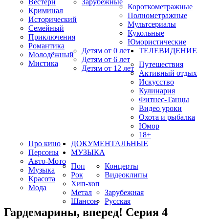
Вестерн
Зарубежные
Короткометражные
Криминал
Полнометражные
Исторический
Мультсериалы
Семейный
Кукольные
Приключения
Юмористические
Романтика
Детям от 0 лет
ТЕЛЕВИДЕНИЕ
Молодёжный
Детям от 6 лет
Мистика
Путешествия
Детям от 12 лет
Активный отдых
Искусство
Кулинария
Фитнес-Танцы
Видео уроки
Охота и рыбалка
Юмор
18+
Про кино
ДОКУМЕНТАЛЬНЫЕ
Персоны
МУЗЫКА
Авто-Мото
Поп
Концерты
Музыка
Рок
Видеоклипы
Красота
Хип-хоп
Мода
Метал
Зарубежная
Шансон
Русская
Гардемарины, вперед! Серия 4