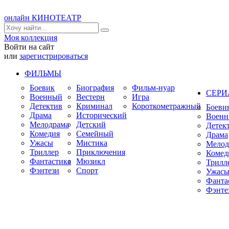
онлайн КИНОТЕАТР
Моя коллекция
Войти на сайт
или
зарегистрироваться
ФИЛЬМЫ
Боевик
Биография
Фильм-нуар
СЕР
Военный
Вестерн
Игра
Детектив
Криминал
Короткометражный
Боеви
Драма
Исторический
Воен
Мелодрама
Детский
Детек
Комедия
Семейный
Драма
Ужасы
Мистика
Мелод
Триллер
Приключения
Комед
Фантастика
Мюзикл
Трилл
Фэнтези
Спорт
Ужас
Фанта
Фэнте