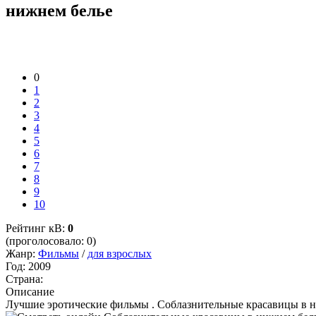
нижнем белье
0
1
2
3
4
5
6
7
8
9
10
Рейтинг кВ:
0
(проголосовало: 0)
Жанр:
Фильмы
/
для взрослых
Год:
2009
Страна:
Описание
Лучшие эротические фильмы . Соблазнительные красавицы в н