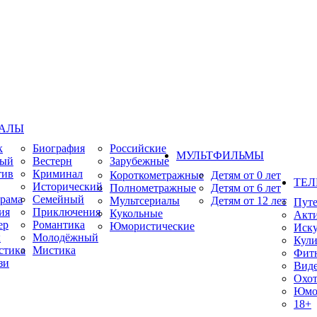
ИАЛЫ
к
Биография
Российские
МУЛЬТФИЛЬМЫ
ный
Вестерн
Зарубежные
тив
Криминал
Короткометражные
Детям от 0 лет
ТЕЛ
Исторический
Полнометражные
Детям от 6 лет
рама
Семейный
Мультсериалы
Детям от 12 лет
Пут
ия
Приключения
Кукольные
Акт
ер
Романтика
Юмористические
Иску
ы
Молодёжный
Кули
стика
Мистика
Фит
зи
Виде
Охот
Юмо
18+