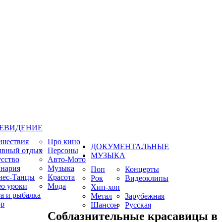
ЕВИДЕНИЕ
ешествия
Про кино
ДОКУМЕНТАЛЬНЫЕ
ивный отдых
Персоны
МУЗЫКА
сство
Авто-Мото
нария
Музыка
Поп
Концерты
нес-Танцы
Красота
Рок
Видеоклипы
о уроки
Мода
Хип-хоп
а и рыбалка
Метал
Зарубежная
р
Шансон
Русская
Соблазнительные красавицы в