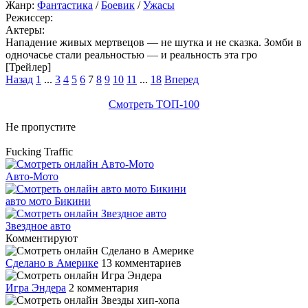
Жанр:
Фантастика
/
Боевик
/
Ужасы
Режиссер:
Актеры:
Нападение живых мертвецов — не шутка и не сказка. Зомби в
одночасье стали реальностью — и реальность эта гро
[Трейлер]
Назад
1
...
3
4
5
6
7
8
9
10
11
...
18
Вперед
Смотреть ТОП-100
Не пропустите
Fucking Traffic
Авто-Мото
авто мото Бикини
Звездное авто
Комментируют
Сделано в Америке
13 комментариев
Игра Эндера
2 комментария