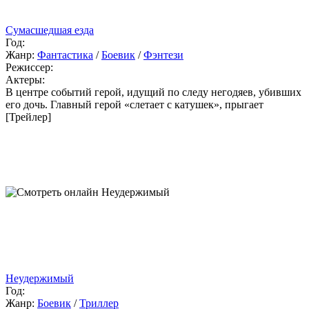
Сумасшедшая езда
Год:
Жанр:
Фантастика
/
Боевик
/
Фэнтези
Режиссер:
Актеры:
В центре событий герой, идущий по следу негодяев, убивших
его дочь. Главный герой «слетает с катушек», прыгает
[Трейлер]
Неудержимый
Год:
Жанр:
Боевик
/
Триллер