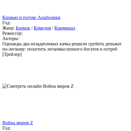
Кровью и потом: Анаболики
Год:
Жанр:
Боевик
/
Комедия
/
Криминал
Режиссер:
Актеры:
Однажды два незадачливых качка решили срубить деньжат
по-легкому: похитить легкомысленного богатея и потреб
[Трейлер]
Война миров Z
Год: