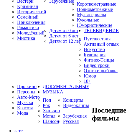
Вестерн
Зарубежные
Короткометражные
Криминал
Полнометражные
Исторический
Мультсериалы
Семейный
Кукольные
Приключения
Юмористические
Романтика
Детям от 0 лет
ТЕЛЕВИДЕНИЕ
Молодёжный
Детям от 6 лет
Мистика
Путешествия
Детям от 12 лет
Активный отдых
Искусство
Кулинария
Фитнес-Танцы
Видео уроки
Охота и рыбалка
Юмор
18+
Про кино
ДОКУМЕНТАЛЬНЫЕ
Персоны
МУЗЫКА
Авто-Мото
Поп
Концерты
Музыка
Рок
Видеоклипы
Красота
Последние
Хип-хоп
Мода
Метал
Зарубежная
фильмы
Шансон
Русская
дате