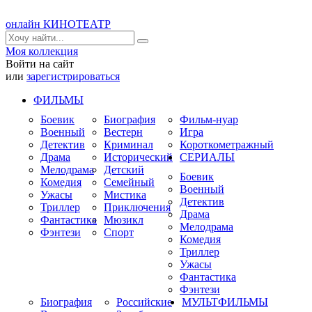
онлайн КИНОТЕАТР
Моя коллекция
Войти на сайт
или
зарегистрироваться
ФИЛЬМЫ
Боевик
Биография
Фильм-нуар
Военный
Вестерн
Игра
Детектив
Криминал
Короткометражный
Драма
Исторический
СЕРИАЛЫ
Мелодрама
Детский
Боевик
Комедия
Семейный
Военный
Ужасы
Мистика
Детектив
Триллер
Приключения
Драма
Фантастика
Мюзикл
Мелодрама
Фэнтези
Спорт
Комедия
Триллер
Ужасы
Фантастика
Фэнтези
Биография
Российские
МУЛЬТФИЛЬМЫ