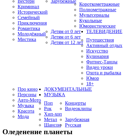
Вестерн
Зарубежные
Короткометражные
Криминал
Полнометражные
Исторический
Мультсериалы
Семейный
Кукольные
Приключения
Юмористические
Романтика
Детям от 0 лет
ТЕЛЕВИДЕНИЕ
Молодёжный
Детям от 6 лет
Мистика
Путешествия
Детям от 12 лет
Активный отдых
Искусство
Кулинария
Фитнес-Танцы
Видео уроки
Охота и рыбалка
Юмор
18+
Про кино
ДОКУМЕНТАЛЬНЫЕ
Персоны
МУЗЫКА
Авто-Мото
Поп
Концерты
Музыка
Рок
Видеоклипы
Красота
Хип-хоп
Мода
Метал
Зарубежная
Шансон
Русская
Оледенение планеты