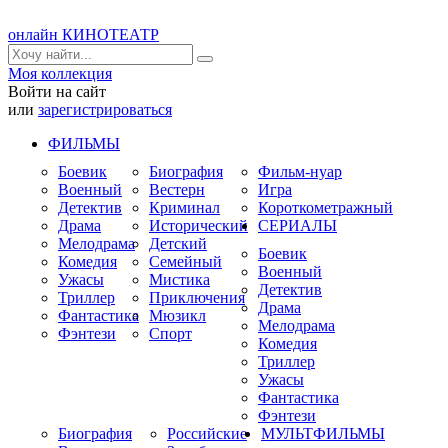
онлайн КИНОТЕАТР
Моя коллекция
Войти на сайт
или
зарегистрироваться
ФИЛЬМЫ
Боевик
Биография
Фильм-нуар
Военный
Вестерн
Игра
Детектив
Криминал
Короткометражный
Драма
Исторический
СЕРИАЛЫ
Мелодрама
Детский
Боевик
Комедия
Семейный
Военный
Ужасы
Мистика
Детектив
Триллер
Приключения
Драма
Фантастика
Мюзикл
Мелодрама
Фэнтези
Спорт
Комедия
Триллер
Ужасы
Фантастика
Фэнтези
Биография
Российские
МУЛЬТФИЛЬМЫ