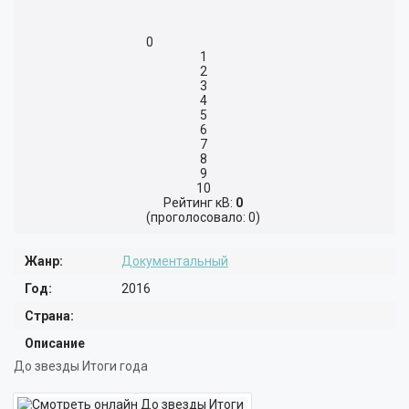
ТРИЛЛЕР
ПРИКЛЮЧЕНИЯ
0
ФАНТАСТИКА
МЮЗИКЛ
1
2
ФЭНТЕЗИ
СПОРТ
3
4
5
ФИЛЬМ-НУАР
БОЕВИК
6
7
ИГРА
ВОЕННЫЙ
8
9
10
КОРОТКОМЕТРАЖНЫЙ
ДЕТЕКТИВ
Рейтинг кВ:
0
(проголосовало: 0)
ДРАМА
Жанр:
Документальный
МЕЛОДРАМА
Год:
2016
КОМЕДИЯ
Страна:
ТРИЛЛЕР
Описание
До звезды Итоги года
УЖАСЫ