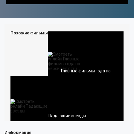
ДЕТЯМ ОТ 6 ЛЕТ
ДЕТЯМ ОТ 12 ЛЕТ
ТЕЛЕВИДЕНИЕ
Похожие фильмы
ПУТЕШЕСТВИЯ
ПРО КИНО
АКТИВНЫЙ ОТДЫХ
ПЕРСОНЫ
ИСКУССТВО
АВТО-МОТО
Главные фильмы года по
КУЛИНАРИЯ
МУЗЫКА
ФИТНЕС-ТАНЦЫ
КРАСОТА
ВИДЕО УРОКИ
МОДА
ОХОТА И РЫБАЛКА
ДОКУМЕНТАЛЬНЫЕ
Падающие звезды
ЮМОР
МУЗЫКА
Информация