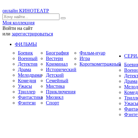
онлайн КИНОТЕАТР
Моя коллекция
Войти на сайт
или
зарегистрироваться
ФИЛЬМЫ
Боевик
Биография
Фильм-нуар
СЕР
Военный
Вестерн
Игра
Детектив
Криминал
Короткометражный
Боеви
Драма
Исторический
Воен
Мелодрама
Детский
Детек
Комедия
Семейный
Драма
Ужасы
Мистика
Мелод
Триллер
Приключения
Комед
Фантастика
Мюзикл
Трилл
Фэнтези
Спорт
Ужас
Фанта
Фэнте