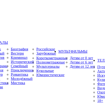
ИАЛЫ
к
Биография
Российские
МУЛЬТФИЛЬМЫ
ный
Вестерн
Зарубежные
тив
Криминал
Короткометражные
Детям от 0 лет
ТЕЛ
Исторический
Полнометражные
Детям от 6 лет
рама
Семейный
Мультсериалы
Детям от 12 лет
Пут
ия
Приключения
Кукольные
Акт
ер
Романтика
Юмористические
Иску
ы
Молодёжный
Кули
стика
Мистика
Фит
зи
Виде
Охот
Юмо
18+