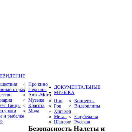
ЕВИДЕНИЕ
ешествия
Про кино
ДОКУМЕНТАЛЬНЫЕ
ивный отдых
Персоны
МУЗЫКА
сство
Авто-Мото
нария
Музыка
Поп
Концерты
нес-Танцы
Красота
Рок
Видеоклипы
о уроки
Мода
Хип-хоп
а и рыбалка
Метал
Зарубежная
р
Шансон
Русская
Безопасность Налеты и