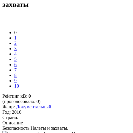
захваты
0
1
2
3
4
5
6
7
8
9
10
Рейтинг кВ:
0
(проголосовало: 0)
Жанр:
Документальный
Год:
2016
Страна:
Описание
Безопасность Налеты и захваты.