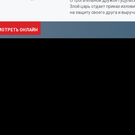
О трогательной дружбе гуцульс
Злой царь отдает приказ излов
на защиту своего друга и выруч
МОТРЕТЬ ОНЛАЙН
ДОКУМЕНТАЛЬНЫЕ
МУЗЫКА