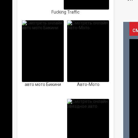
Fucking Traffic
С
ПРО КИНО
ПЕРСОНЫ
авто мото Бикини
Авто-Мото
АВТО-МОТО
ПОП
КОНЦЕРТЫ
МУЗЫКА
РОК
ВИДЕОКЛИПЫ
КРАСОТА
ХИП-ХОП
МОДА
МЕТАЛ
ЗАРУБЕЖНАЯ