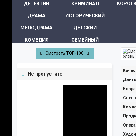
ДЕТЕКТИВ
КРИМИНАЛ
КОРОТ
ДРАМА
ИСТОРИЧЕСКИЙ
МЕЛОДРАМА
ДЕТСКИЙ
КОМЕДИЯ
СЕМЕЙНЫЙ
УЖАСЫ
МИСТИКА
Смотреть ТОП-100
ТРИЛЛЕР
ПРИКЛЮЧЕНИЯ
Качес
Не пропустите
ФАНТАСТИКА
МЮЗИКЛ
Длите
ФЭНТЕЗИ
СПОРТ
Возра
Сцена
Компо
Продю
Опера
Худож