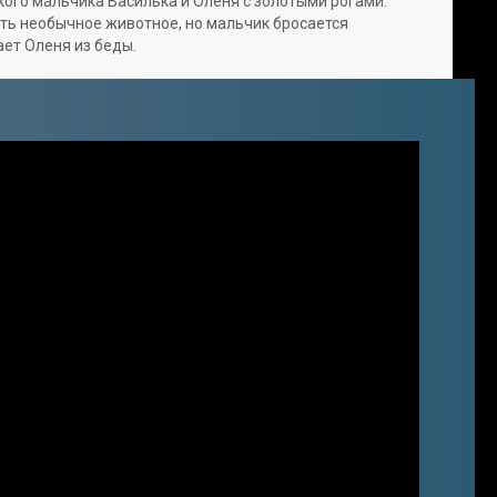
кого мальчика Василька и Оленя с золотыми рогами.
ФИТНЕС-ТАНЦЫ
ить необычное животное, но мальчик бросается
ает Оленя из беды.
ВИДЕО УРОКИ
ОХОТА И РЫБАЛКА
ЮМОР
18+