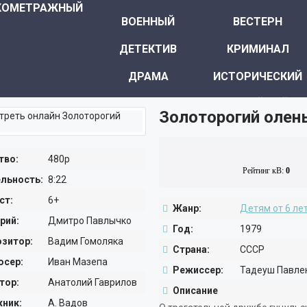
КОМЕТРАЖНЫЙ
ВОЕННЫЙ
ВЕСТЕРН
ДЕТЕКТИВ
КРИМИНАЛ
ДРАМА
ИСТОРИЧЕСКИЙ
МЕЛОДРАМА
СЕМЕЙНЫЙ
Золоторогий олен
КОМЕДИЯ
ПРИКЛЮЧЕНИЯ
ТРИЛЛЕР
РОМАНТИКА
тво:
480p
Рейтинг кВ:
0
льность:
8:22
УЖАСЫ
МОЛОДЁЖНЫЙ
ст:
6+
Жанр:
Детям от 6 ле
ФАНТАСТИКА
МИСТИКА
рий:
Дмитро Павлычко
Год:
1979
ФЭНТЕЗИ
зитор:
Вадим Гомоляка
Страна:
СССР
сер:
Иван Мазепа
Режиссер:
Тадеуш Павле
тор:
Анатолий Гаврилов
Описание
ник:
А. Вадов