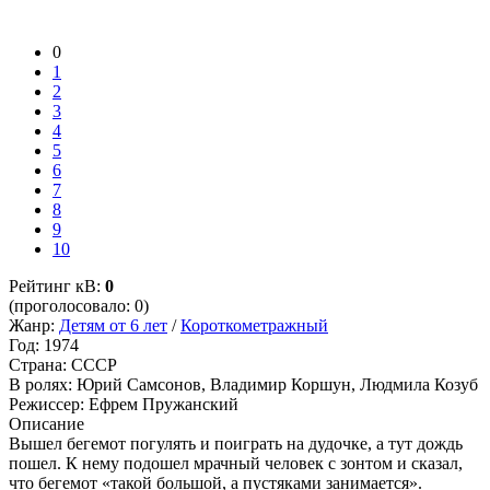
0
1
2
3
4
5
6
7
8
9
10
Рейтинг кВ:
0
(проголосовало: 0)
Жанр:
Детям от 6 лет
/
Короткометражный
Год:
1974
Страна:
СССР
В ролях:
Юрий Самсонов, Владимир Коршун, Людмила Козуб
Режиссер:
Ефрем Пружанский
Описание
Вышел бегемот погулять и поиграть на дудочке, а тут дождь
пошел. К нему подошел мрачный человек с зонтом и сказал,
что бегемот «такой большой, а пустяками занимается».