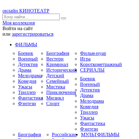
онлайн КИНОТЕАТР
Моя коллекция
Войти на сайт
или
зарегистрироваться
ФИЛЬМЫ
Боевик
Биография
Фильм-нуар
Военный
Вестерн
Игра
Детектив
Криминал
Короткометражный
Драма
Исторический
СЕРИАЛЫ
Мелодрама
Детский
Боевик
Комедия
Семейный
Военный
Ужасы
Мистика
Детектив
Триллер
Приключения
Драма
Фантастика
Мюзикл
Мелодрама
Фэнтези
Спорт
Комедия
Триллер
Ужасы
Фантастика
Фэнтези
Биография
Российские
МУЛЬТФИЛЬМЫ