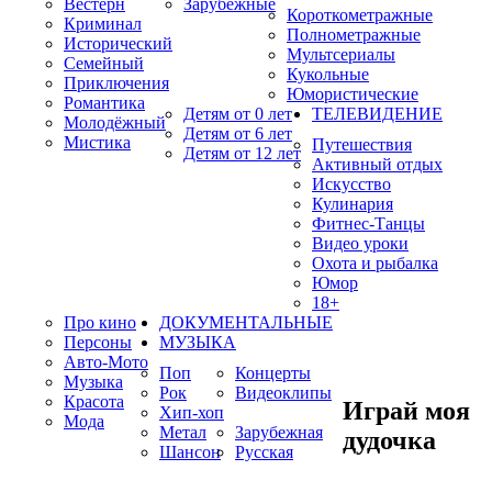
Вестерн
Зарубежные
Короткометражные
Криминал
Полнометражные
Исторический
Мультсериалы
Семейный
Кукольные
Приключения
Юмористические
Романтика
Детям от 0 лет
ТЕЛЕВИДЕНИЕ
Молодёжный
Детям от 6 лет
Мистика
Путешествия
Детям от 12 лет
Активный отдых
Искусство
Кулинария
Фитнес-Танцы
Видео уроки
Охота и рыбалка
Юмор
18+
Про кино
ДОКУМЕНТАЛЬНЫЕ
Персоны
МУЗЫКА
Авто-Мото
Поп
Концерты
Музыка
Рок
Видеоклипы
Красота
Играй моя
Хип-хоп
Мода
Метал
Зарубежная
дудочка
Шансон
Русская