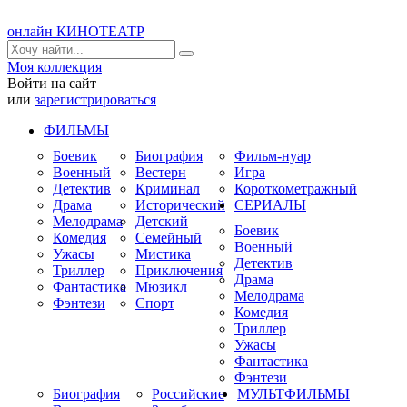
онлайн КИНОТЕАТР
Моя коллекция
Войти на сайт
или
зарегистрироваться
ФИЛЬМЫ
Боевик
Биография
Фильм-нуар
Военный
Вестерн
Игра
Детектив
Криминал
Короткометражный
Драма
Исторический
СЕРИАЛЫ
Мелодрама
Детский
Боевик
Комедия
Семейный
Военный
Ужасы
Мистика
Детектив
Триллер
Приключения
Драма
Фантастика
Мюзикл
Мелодрама
Фэнтези
Спорт
Комедия
Триллер
Ужасы
Фантастика
Фэнтези
Биография
Российские
МУЛЬТФИЛЬМЫ