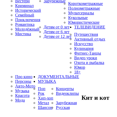
Вестерн
Зарубежные
Короткометражные
Криминал
Полнометражные
Исторический
Мультсериалы
Семейный
Кукольные
Приключения
Юмористические
Романтика
Детям от 0 лет
ТЕЛЕВИДЕНИЕ
Молодёжный
Детям от 6 лет
Мистика
Путешествия
Детям от 12 лет
Активный отдых
Искусство
Кулинария
Фитнес-Танцы
Видео уроки
Охота и рыбалка
Юмор
18+
Про кино
ДОКУМЕНТАЛЬНЫЕ
Персоны
МУЗЫКА
Авто-Мото
Поп
Концерты
Музыка
Рок
Видеоклипы
Красота
Кит и кот
Хип-хоп
Мода
Метал
Зарубежная
Шансон
Русская