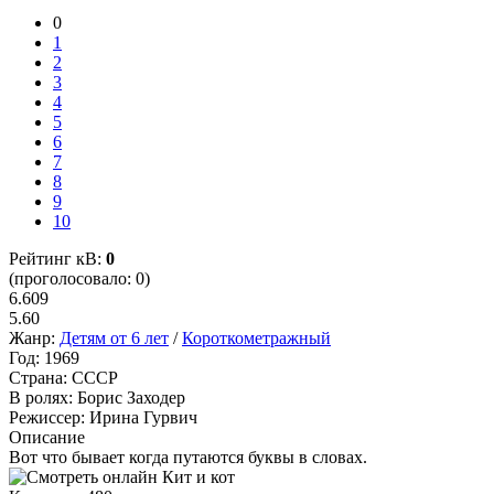
0
1
2
3
4
5
6
7
8
9
10
Рейтинг кВ:
0
(проголосовало: 0)
6.609
5.60
Жанр:
Детям от 6 лет
/
Короткометражный
Год:
1969
Страна:
СССР
В ролях:
Борис Заходер
Режиссер:
Ирина Гурвич
Описание
Вот что бывает когда путаются буквы в словах.