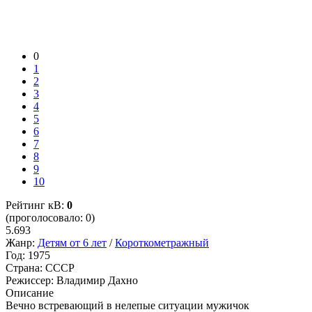
0
1
2
3
4
5
6
7
8
9
10
Рейтинг кВ:
0
(проголосовало: 0)
5.693
Жанр:
Детям от 6 лет
/
Короткометражный
Год:
1975
Страна:
СССР
Режиссер:
Владимир Дахно
Описание
Вечно встревающий в нелепые ситуации мужичок