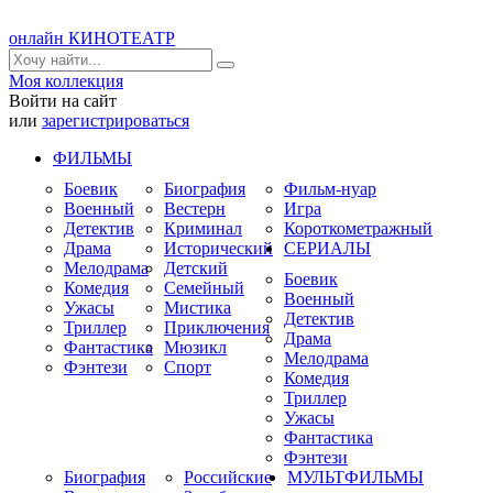
онлайн КИНОТЕАТР
Моя коллекция
Войти на сайт
или
зарегистрироваться
ФИЛЬМЫ
Боевик
Биография
Фильм-нуар
Военный
Вестерн
Игра
Детектив
Криминал
Короткометражный
Драма
Исторический
СЕРИАЛЫ
Мелодрама
Детский
Боевик
Комедия
Семейный
Военный
Ужасы
Мистика
Детектив
Триллер
Приключения
Драма
Фантастика
Мюзикл
Мелодрама
Фэнтези
Спорт
Комедия
Триллер
Ужасы
Фантастика
Фэнтези
Биография
Российские
МУЛЬТФИЛЬМЫ