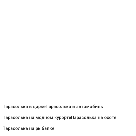
Парасолька в цирке
Парасолька и автомобиль
Парасолька на модном курорте
Парасолька на охоте
Парасолька на рыбалке