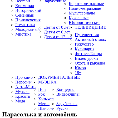
Вестерн
Зарубежные
Короткометражные
Криминал
Полнометражные
Исторический
Мультсериалы
Семейный
Кукольные
Приключения
Юмористические
Романтика
Детям от 0 лет
ТЕЛЕВИДЕНИЕ
Молодёжный
Детям от 6 лет
Мистика
Путешествия
Детям от 12 лет
Активный отдых
Искусство
Кулинария
Фитнес-Танцы
Видео уроки
Охота и рыбалка
Юмор
18+
Про кино
ДОКУМЕНТАЛЬНЫЕ
Персоны
МУЗЫКА
Авто-Мото
Поп
Концерты
Музыка
Рок
Видеоклипы
Красота
Хип-хоп
Мода
Метал
Зарубежная
Шансон
Русская
Парасолька и автомобиль