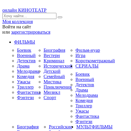
онлайн КИНОТЕАТР
Моя коллекция
Войти на сайт
или
зарегистрироваться
ФИЛЬМЫ
Боевик
Биография
Фильм-нуар
Военный
Вестерн
Игра
Детектив
Криминал
Короткометражный
Драма
Исторический
СЕРИАЛЫ
Мелодрама
Детский
Боевик
Комедия
Семейный
Военный
Ужасы
Мистика
Детектив
Триллер
Приключения
Драма
Фантастика
Мюзикл
Мелодрама
Фэнтези
Спорт
Комедия
Триллер
Ужасы
Фантастика
Фэнтези
Биография
Российские
МУЛЬТФИЛЬМЫ