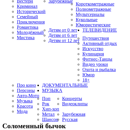
Вестерн
Зарубежные
Короткометражные
Криминал
Полнометражные
Исторический
Мультсериалы
Семейный
Кукольные
Приключения
Юмористические
Романтика
Детям от 0 лет
ТЕЛЕВИДЕНИЕ
Молодёжный
Детям от 6 лет
Мистика
Путешествия
Детям от 12 лет
Активный отдых
Искусство
Кулинария
Фитнес-Танцы
Видео уроки
Охота и рыбалка
Юмор
18+
Про кино
ДОКУМЕНТАЛЬНЫЕ
Персоны
МУЗЫКА
Авто-Мото
Поп
Концерты
Музыка
Рок
Видеоклипы
Красота
Хип-хоп
Мода
Метал
Зарубежная
Шансон
Русская
Соломенный бычок