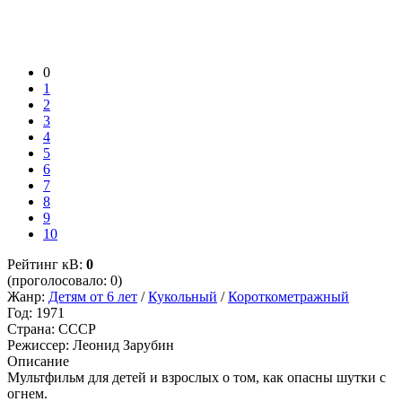
0
1
2
3
4
5
6
7
8
9
10
Рейтинг кВ:
0
(проголосовало: 0)
Жанр:
Детям от 6 лет
/
Кукольный
/
Короткометражный
Год:
1971
Страна:
СССР
Режиссер:
Леонид Зарубин
Описание
Мультфильм для детей и взрослых о том, как опасны шутки с
огнем.