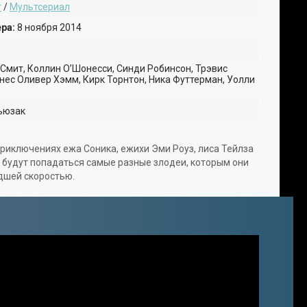
т
/
Мультсериал
ФИТНЕС-ТАНЦЫ
ра:
8 ноября 2014
ВИДЕО УРОКИ
ОХОТА И РЫБАЛКА
Смит, Коллин О’Шонесси, Синди Робинсон, Трэвис
нес Оливер Хэмм, Кирк Торнтон, Ника Футтерман, Уолли
ЮМОР
ьюзак
18+
иключениях ежа Соника, ежихи Эми Роуз, лиса Тейлза
в будут попадаться самые разные злодеи, которым они
дшей скоростью.