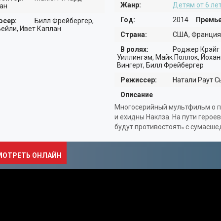
Жанр:
Детям от 6 ле
ан
Год:
2014
Премье
сер:
Билл Фрейбергер,
Бейли, Ивет Каплан
Страна:
США, Франция
В ролях:
Роджер Крэйг 
Уиллингэм, Майк Поллок, Йохан
Вингерт, Билл Фрейбергер
Режиссер:
Натали Раут С
Описание
ДОКУМЕНТАЛЬНЫЕ
Многосерийный мультфильм о пр
и ехидны Наклза. На пути герое
МУЗЫКА
будут противостоять с сумасше
МОТРЕТЬ ОНЛАЙН