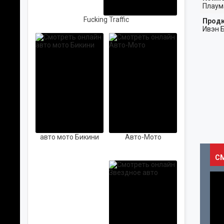
Плаум
Fucking Traffic
Продю
Ивэн 
ПРО КИНО
ПЕРСОНЫ
авто мото Бикини
Авто-Мото
АВТО-МОТО
ПОП
КОНЦЕРТЫ
С
МУЗЫКА
РОК
ВИДЕОКЛИПЫ
КРАСОТА
ХИП-ХОП
МОДА
МЕТАЛ
ЗАРУБЕЖНАЯ