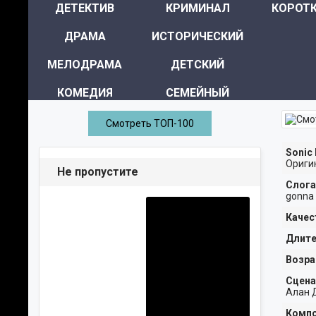
ДЕТЕКТИВ
КРИМИНАЛ
КОРОТ
ДРАМА
ИСТОРИЧЕСКИЙ
МЕЛОДРАМА
ДЕТСКИЙ
КОМЕДИЯ
СЕМЕЙНЫЙ
УЖАСЫ
МИСТИКА
Смотреть ТОП-100
ТРИЛЛЕР
ПРИКЛЮЧЕНИЯ
Sonic
Ориги
Не пропустите
ФАНТАСТИКА
МЮЗИКЛ
Слога
gonna 
ФЭНТЕЗИ
СПОРТ
Качес
Длите
Возра
Сцена
Алан Д
Компо