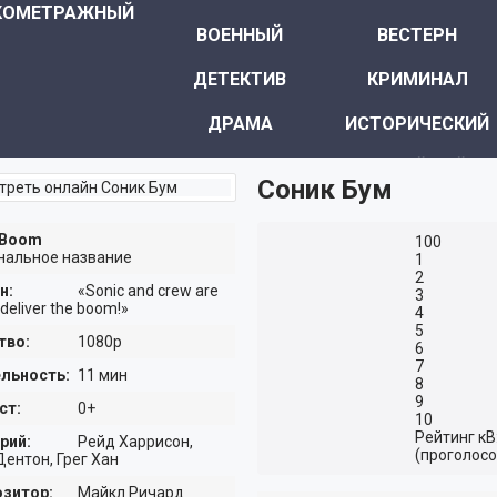
КОМЕТРАЖНЫЙ
ВОЕННЫЙ
ВЕСТЕРН
ДЕТЕКТИВ
КРИМИНАЛ
ДРАМА
ИСТОРИЧЕСКИЙ
МЕЛОДРАМА
СЕМЕЙНЫЙ
Соник Бум
КОМЕДИЯ
ПРИКЛЮЧЕНИЯ
 Boom
100
ТРИЛЛЕР
РОМАНТИКА
нальное название
1
2
н:
«Sonic and crew are
3
УЖАСЫ
МОЛОДЁЖНЫЙ
deliver the boom!»
4
5
тво:
1080p
ФАНТАСТИКА
МИСТИКА
6
7
льность:
11 мин
8
ФЭНТЕЗИ
9
ст:
0+
10
Рейтинг кВ
рий:
Рейд Харрисон,
(проголосо
ентон, Грег Хан
зитор:
Майкл Ричард