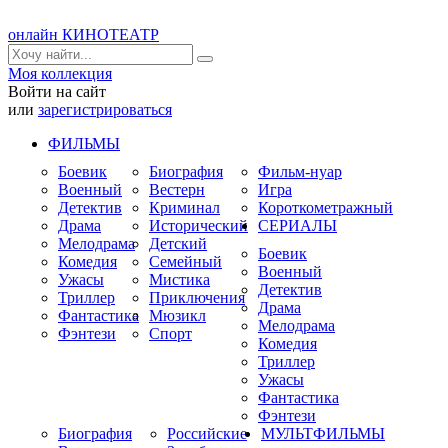
онлайн КИНОТЕАТР
Моя коллекция
Войти на сайт
или
зарегистрироваться
ФИЛЬМЫ
Боевик
Биография
Фильм-нуар
Военный
Вестерн
Игра
Детектив
Криминал
Короткометражный
Драма
Исторический
СЕРИАЛЫ
Мелодрама
Детский
Боевик
Комедия
Семейный
Военный
Ужасы
Мистика
Детектив
Триллер
Приключения
Драма
Фантастика
Мюзикл
Мелодрама
Фэнтези
Спорт
Комедия
Триллер
Ужасы
Фантастика
Фэнтези
Биография
Российские
МУЛЬТФИЛЬМЫ