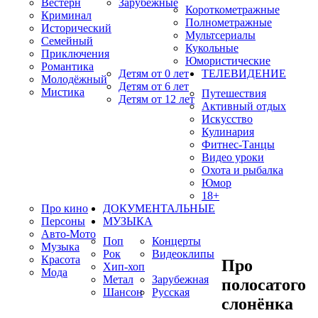
Вестерн
Зарубежные
Короткометражные
Криминал
Полнометражные
Исторический
Мультсериалы
Семейный
Кукольные
Приключения
Юмористические
Романтика
Детям от 0 лет
ТЕЛЕВИДЕНИЕ
Молодёжный
Детям от 6 лет
Мистика
Путешествия
Детям от 12 лет
Активный отдых
Искусство
Кулинария
Фитнес-Танцы
Видео уроки
Охота и рыбалка
Юмор
18+
Про кино
ДОКУМЕНТАЛЬНЫЕ
Персоны
МУЗЫКА
Авто-Мото
Поп
Концерты
Музыка
Рок
Видеоклипы
Красота
Про
Хип-хоп
Мода
Метал
Зарубежная
полосатого
Шансон
Русская
слонёнка