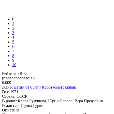
0
1
2
3
4
5
6
7
8
9
10
Рейтинг кВ:
0
(проголосовало: 0)
6.009
Жанр:
Детям от 0 лет
/
Короткометражный
Год:
1971
Страна:
СССР
В ролях:
Клара Румянова, Юрий Лавров, Вера Предаевич
Режиссер:
Ирина Гурвич
Описание